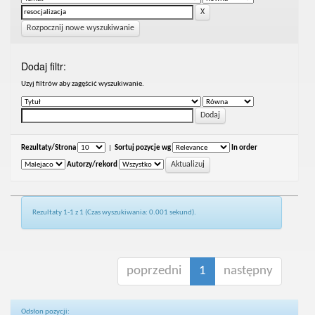
Rozpocznij nowe wyszukiwanie
Dodaj filtr:
Uzyj filtrów aby zagęścić wyszukiwanie.
Rezultaty/Strona
|
Sortuj pozycje wg
In order
Autorzy/rekord
Rezultaty 1-1 z 1 (Czas wyszukiwania: 0.001 sekund).
poprzedni
1
następny
Odsłon pozycji: