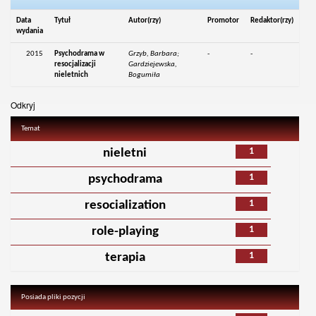
Data
Tytuł
Autor(rzy)
Promotor
Redaktor(rzy)
wydania
2015
Psychodrama w
Grzyb, Barbara;
-
-
resocjalizacji
Gardziejewska,
nieletnich
Bogumiła
Odkryj
Temat
1
nieletni
1
psychodrama
1
resocialization
1
role-playing
1
terapia
Posiada pliki pozycji