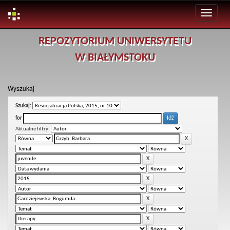
Skip
REPOZYTORIUM UNIWERSYTETU
navigation
W BIAŁYMSTOKU
Wyszukaj
Szukaj:
for
Aktualne filtry: