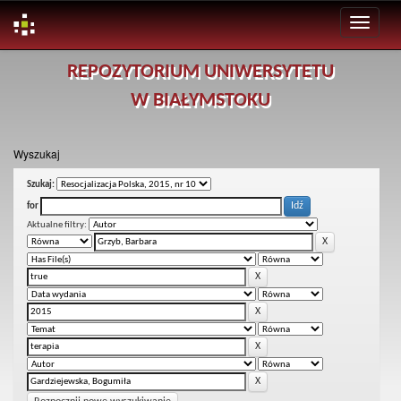
Skip
REPOZYTORIUM UNIWERSYTETU
navigation
W BIAŁYMSTOKU
Wyszukaj
Szukaj:
for
Aktualne filtry: