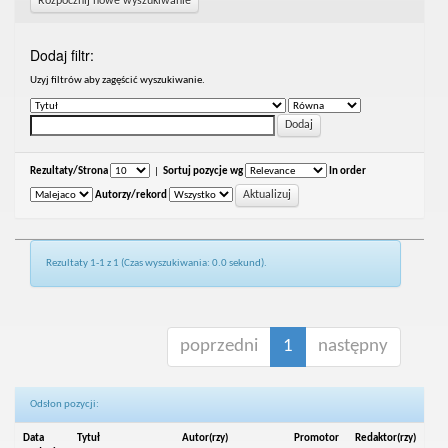
Rozpocznij nowe wyszukiwanie
Dodaj filtr:
Uzyj filtrów aby zagęścić wyszukiwanie.
Rezultaty/Strona
|
Sortuj pozycje wg
In order
Autorzy/rekord
Rezultaty 1-1 z 1 (Czas wyszukiwania: 0.0 sekund).
poprzedni
1
następny
Odsłon pozycji:
Data
Tytuł
Autor(rzy)
Promotor
Redaktor(rzy)