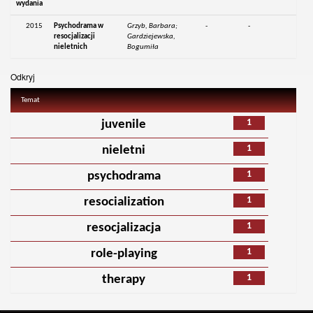
wydania
2015
Psychodrama w
Grzyb, Barbara;
-
-
resocjalizacji
Gardziejewska,
nieletnich
Bogumiła
Odkryj
Temat
1
juvenile
1
nieletni
1
psychodrama
1
resocialization
1
resocjalizacja
1
role-playing
1
therapy