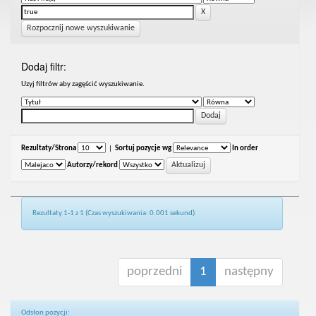
Rozpocznij nowe wyszukiwanie
Dodaj filtr:
Uzyj filtrów aby zagęścić wyszukiwanie.
Rezultaty/Strona
|
Sortuj pozycje wg
In order
Autorzy/rekord
Rezultaty 1-1 z 1 (Czas wyszukiwania: 0.001 sekund).
poprzedni
1
następny
Odsłon pozycji: