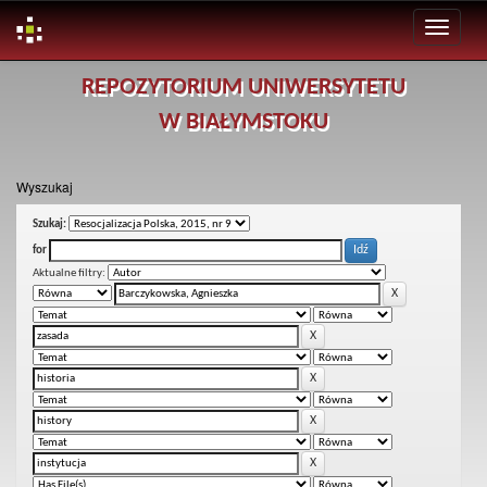
Skip
REPOZYTORIUM UNIWERSYTETU
navigation
W BIAŁYMSTOKU
Wyszukaj
Szukaj:
for
Aktualne filtry: