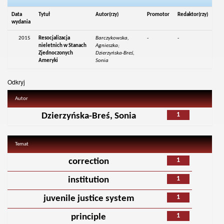
Data
Tytuł
Autor(rzy)
Promotor
Redaktor(rzy)
wydania
2015
Resocjalizacja
Barczykowska,
-
-
nieletnich w Stanach
Agnieszka;
Zjednoczonych
Dzierzyńska-Breś,
Ameryki
Sonia
Odkryj
Autor
1
Dzierzyńska-Breś, Sonia
Temat
1
correction
1
institution
1
juvenile justice system
1
principle