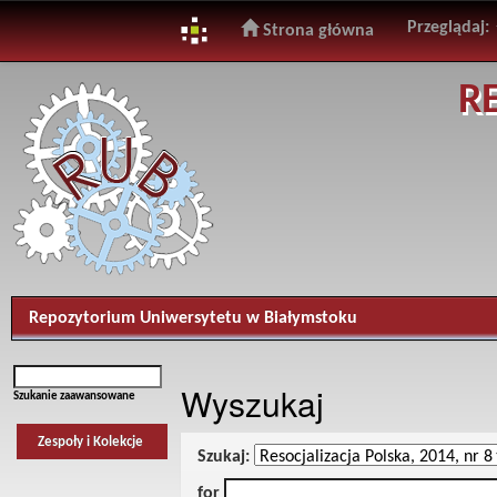
Przeglądaj:
Strona główna
Skip
R
navigation
Repozytorium Uniwersytetu w Białymstoku
Wyszukaj
Szukanie zaawansowane
Zespoły i Kolekcje
Szukaj:
for