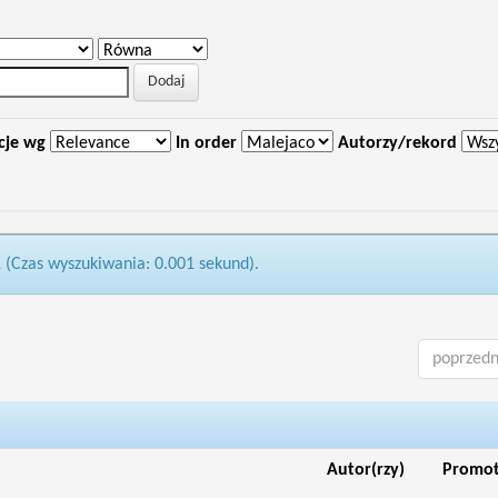
cje wg
In order
Autorzy/rekord
1 (Czas wyszukiwania: 0.001 sekund).
poprzedn
Autor(rzy)
Promo