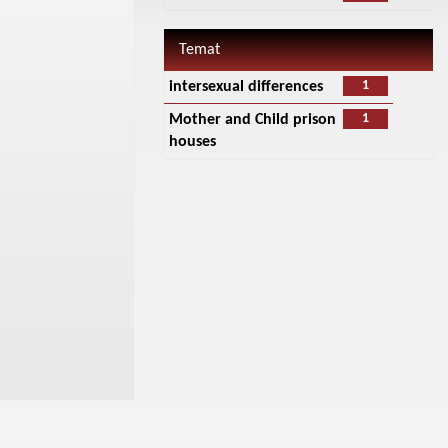
Temat
1
intersexual differences
1
Mother and Child prison
houses