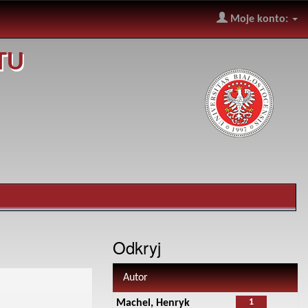
Moje konto:
TU
Odkryj
Autor
1
Machel, Henryk