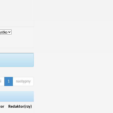
i
1
następny
tor
Redaktor(rzy)