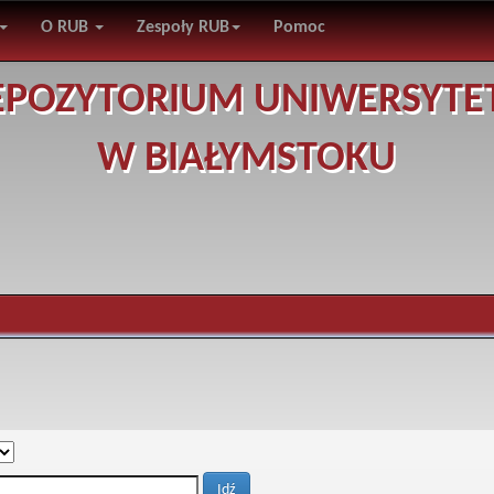
O RUB
Zespoły RUB
Pomoc
EPOZYTORIUM UNIWERSYTE
W BIAŁYMSTOKU