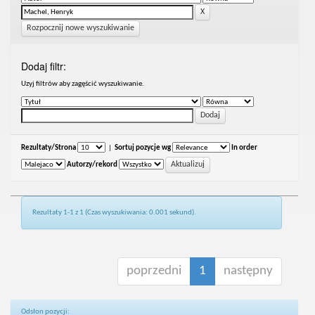
Rozpocznij nowe wyszukiwanie
Dodaj filtr:
Uzyj filtrów aby zagęścić wyszukiwanie.
Rezultaty/Strona
|
Sortuj pozycje wg
In order
Autorzy/rekord
Rezultaty 1-1 z 1 (Czas wyszukiwania: 0.001 sekund).
poprzedni
1
następny
Odsłon pozycji: