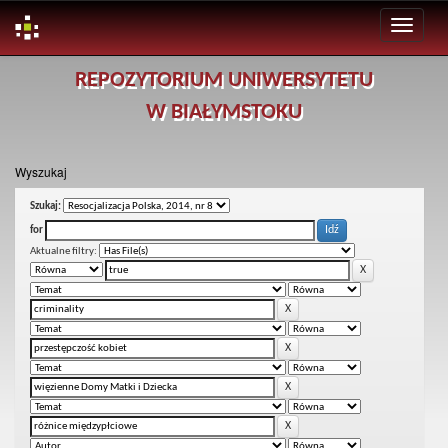
Skip
REPOZYTORIUM UNIWERSYTETU
navigation
W BIAŁYMSTOKU
Wyszukaj
Szukaj:
for
Aktualne filtry: