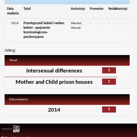
Data
Tytuł
Autor(rzy)
Promotor
Redaktor(rzy)
wydania
2014
Przestępczość kobiet i wobec
Machel,
-
-
kobiet – spojrzenie
Henryk
kryminologiczno-
penitencjarne
Odkryj
Temat
1
intersexual differences
1
Mother and Child prison houses
Data wydania
1
2014
Theme by