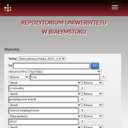
Skip
REPOZYTORIUM UNIWERSYTETU
navigation
W BIAŁYMSTOKU
Wyszukaj
Szukaj:
for
Aktualne filtry: