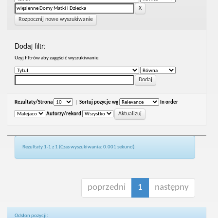
Rozpocznij nowe wyszukiwanie
Dodaj filtr:
Uzyj filtrów aby zagęścić wyszukiwanie.
Rezultaty/Strona
|
Sortuj pozycje wg
In order
Autorzy/rekord
Rezultaty 1-1 z 1 (Czas wyszukiwania: 0.001 sekund).
poprzedni
1
następny
Odsłon pozycji: