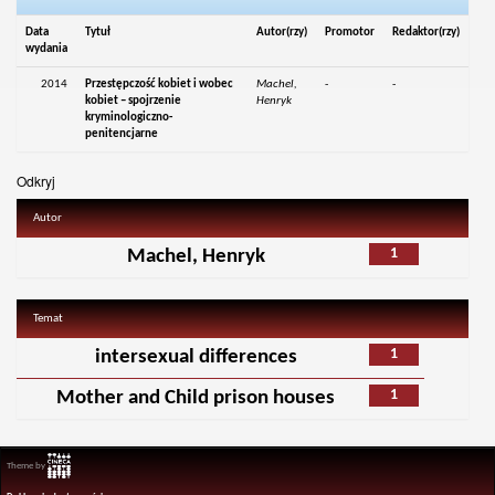
Data
Tytuł
Autor(rzy)
Promotor
Redaktor(rzy)
wydania
2014
Przestępczość kobiet i wobec
Machel,
-
-
kobiet – spojrzenie
Henryk
kryminologiczno-
penitencjarne
Odkryj
Autor
1
Machel, Henryk
Temat
1
intersexual differences
1
Mother and Child prison houses
Theme by