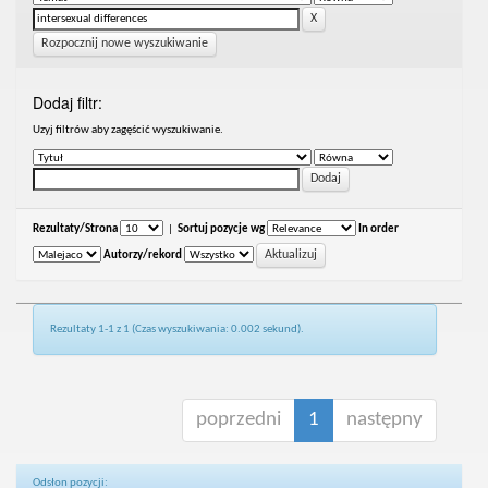
Rozpocznij nowe wyszukiwanie
Dodaj filtr:
Uzyj filtrów aby zagęścić wyszukiwanie.
Rezultaty/Strona
|
Sortuj pozycje wg
In order
Autorzy/rekord
Rezultaty 1-1 z 1 (Czas wyszukiwania: 0.002 sekund).
poprzedni
1
następny
Odsłon pozycji: