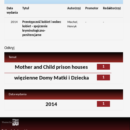
Data
Tytuł
Autor(rzy)
Promotor
Redaktor(rzy)
wydania
2014
Przestępczość kobiet i wobec
Machel,
-
-
kobiet – spojrzenie
Henryk
kryminologiczno-
penitencjarne
Odkryj
Temat
1
Mother and Child prison houses
1
więzienne Domy Matki i Dziecka
Data wydania
1
2014
Theme by