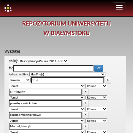
Skip
REPOZYTORIUM UNIWERSYTETU
navigation
W BIAŁYMSTOKU
Wyszukaj
Szukaj:
for
Aktualne filtry: