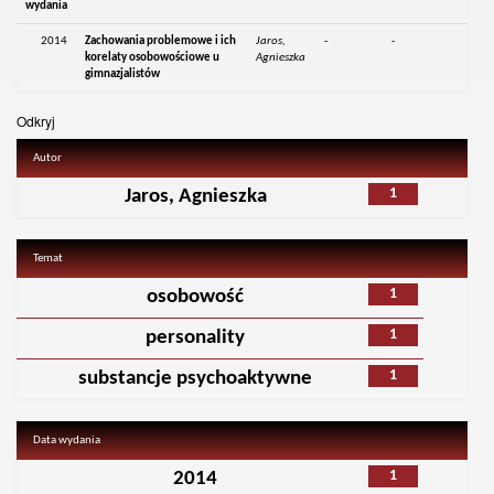
wydania
2014
Zachowania problemowe i ich
Jaros,
-
-
korelaty osobowościowe u
Agnieszka
gimnazjalistów
Odkryj
Autor
1
Jaros, Agnieszka
Temat
1
osobowość
1
personality
1
substancje psychoaktywne
Data wydania
1
2014