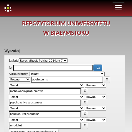
Skip
REPOZYTORIUM UNIWERSYTETU
navigation
W BIAŁYMSTOKU
Wyszukaj
Szukaj:
for
Aktualne filtry: