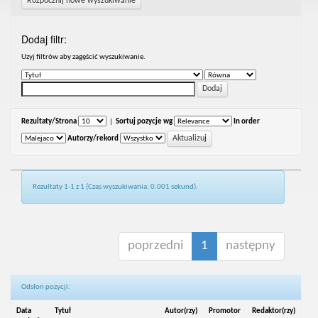
Rozpocznij nowe wyszukiwanie
Dodaj filtr:
Uzyj filtrów aby zagęścić wyszukiwanie.
Rezultaty/Strona
|
Sortuj pozycje wg
In order
Autorzy/rekord
Rezultaty 1-1 z 1 (Czas wyszukiwania: 0.001 sekund).
poprzedni
1
następny
Odsłon pozycji:
Data
Tytuł
Autor(rzy)
Promotor
Redaktor(rzy)