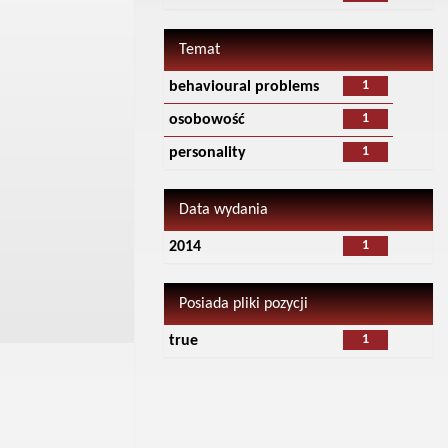
Temat
1
behavioural problems
1
osobowość
1
personality
Data wydania
1
2014
Posiada pliki pozycji
1
true