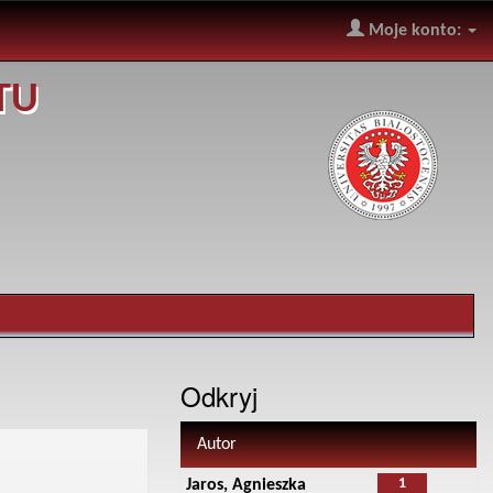
Moje konto:
TU
Odkryj
Autor
1
Jaros, Agnieszka