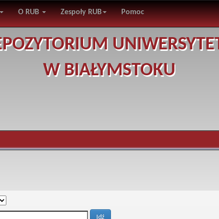
O RUB
Zespoły RUB
Pomoc
EPOZYTORIUM UNIWERSYTE
W BIAŁYMSTOKU