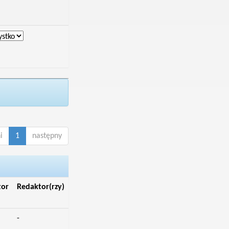
i
1
następny
tor
Redaktor(rzy)
-