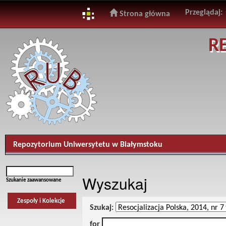
Przeglądaj:
Strona główna
Skip
R
navigation
Repozytorium Uniwersytetu w Białymstoku
Wyszukaj
Szukanie zaawansowane
Zespoły i Kolekcje
Szukaj:
for