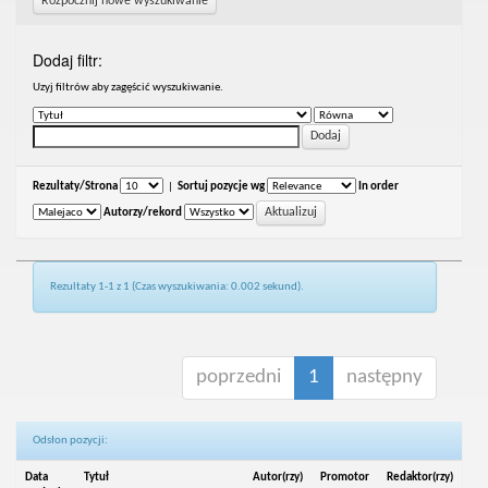
Rozpocznij nowe wyszukiwanie
Dodaj filtr:
Uzyj filtrów aby zagęścić wyszukiwanie.
Rezultaty/Strona
|
Sortuj pozycje wg
In order
Autorzy/rekord
Rezultaty 1-1 z 1 (Czas wyszukiwania: 0.002 sekund).
poprzedni
1
następny
Odsłon pozycji:
Data
Tytuł
Autor(rzy)
Promotor
Redaktor(rzy)