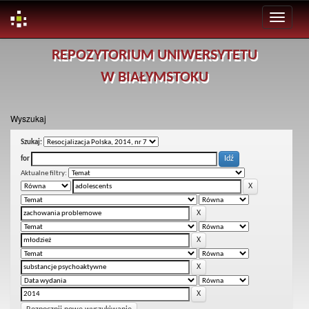
Skip
REPOZYTORIUM UNIWERSYTETU
navigation
W BIAŁYMSTOKU
Wyszukaj
Szukaj:
for
Aktualne filtry: