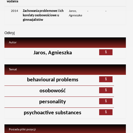
wydania
2014
Zachowania problemowe i ich
Jaros,
-
-
korelaty osobowościowe u
Agnieszka
gimnazjalistów
Odkryj
Autor
1
Jaros, Agnieszka
Temat
1
behavioural problems
1
osobowość
1
personality
1
psychoactive substances
Posiada pliki pozycji