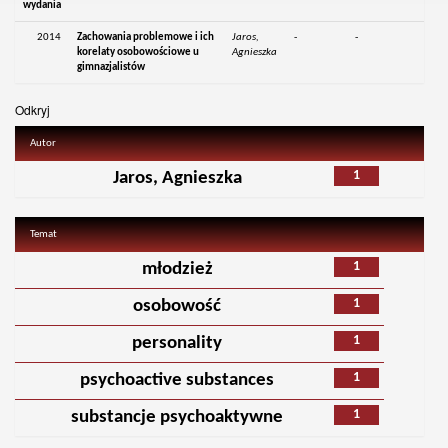
wydania
2014
Zachowania problemowe i ich
Jaros,
-
-
korelaty osobowościowe u
Agnieszka
gimnazjalistów
Odkryj
Autor
1
Jaros, Agnieszka
Temat
1
młodzież
1
osobowość
1
personality
1
psychoactive substances
1
substancje psychoaktywne