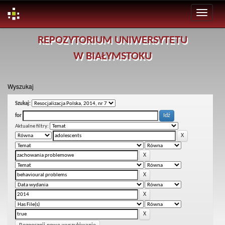
Skip
REPOZYTORIUM UNIWERSYTETU
navigation
W BIAŁYMSTOKU
Wyszukaj
Szukaj:
for
Aktualne filtry: