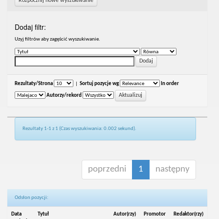
Rozpocznij nowe wyszukiwanie
Dodaj filtr:
Uzyj filtrów aby zagęścić wyszukiwanie.
Rezultaty/Strona
|
Sortuj pozycje wg
In order
Autorzy/rekord
Rezultaty 1-1 z 1 (Czas wyszukiwania: 0.002 sekund).
poprzedni
1
następny
Odsłon pozycji:
Data
Tytuł
Autor(rzy)
Promotor
Redaktor(rzy)