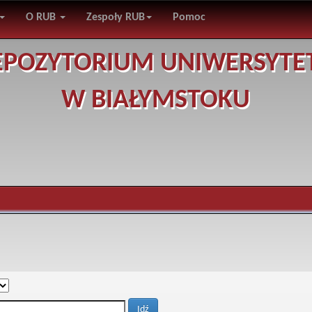
O RUB
Zespoły RUB
Pomoc
EPOZYTORIUM UNIWERSYTE
W BIAŁYMSTOKU