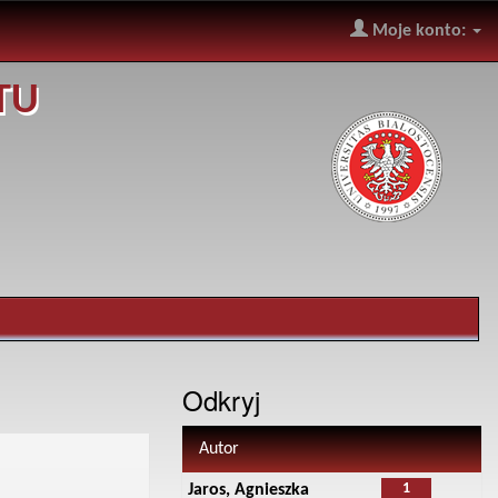
Moje konto:
TU
Odkryj
Autor
1
Jaros, Agnieszka