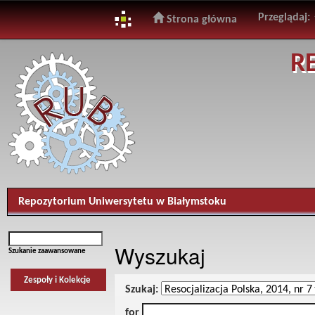
Przeglądaj:
Strona główna
Skip
R
navigation
Repozytorium Uniwersytetu w Białymstoku
Wyszukaj
Szukanie zaawansowane
Zespoły i Kolekcje
Szukaj:
for