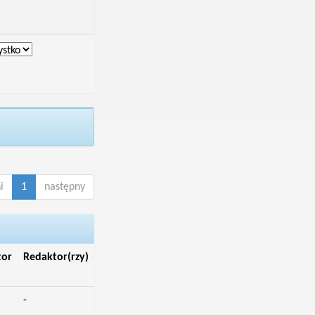
i
1
następny
tor
Redaktor(rzy)
-