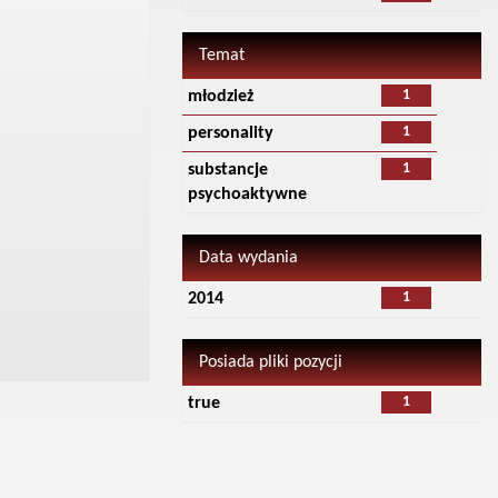
Temat
1
młodzież
1
personality
1
substancje
psychoaktywne
Data wydania
1
2014
Posiada pliki pozycji
1
true