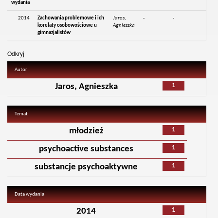
wydania
2014
Zachowania problemowe i ich
Jaros,
-
-
korelaty osobowościowe u
Agnieszka
gimnazjalistów
Odkryj
Autor
1
Jaros, Agnieszka
Temat
1
młodzież
1
psychoactive substances
1
substancje psychoaktywne
Data wydania
1
2014