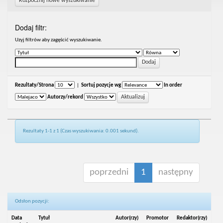
Rozpocznij nowe wyszukiwanie
Dodaj filtr:
Uzyj filtrów aby zagęścić wyszukiwanie.
Rezultaty/Strona
|
Sortuj pozycje wg
In order
Autorzy/rekord
Rezultaty 1-1 z 1 (Czas wyszukiwania: 0.001 sekund).
poprzedni
1
następny
Odsłon pozycji:
Data
Tytuł
Autor(rzy)
Promotor
Redaktor(rzy)