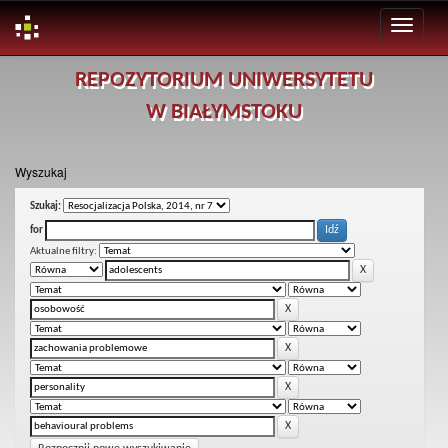
Skip
REPOZYTORIUM UNIWERSYTETU
navigation
W BIAŁYMSTOKU
Wyszukaj
Szukaj:
for
Aktualne filtry: