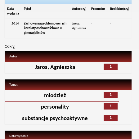
Data
Tytuł
Autor(rzy)
Promotor
Redaktor(rzy)
wydania
2014
Zachowania problemowe i ich
Jaros,
-
-
korelaty osobowościowe u
Agnieszka
gimnazjalistów
Odkryj
Autor
1
Jaros, Agnieszka
Temat
1
młodzież
1
personality
1
substancje psychoaktywne
Data wydania