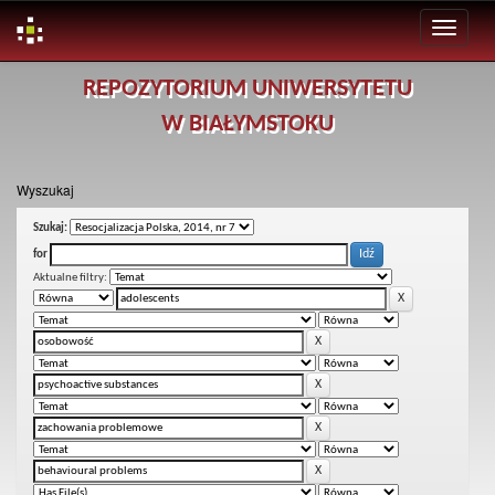
Skip
REPOZYTORIUM UNIWERSYTETU
navigation
W BIAŁYMSTOKU
Wyszukaj
Szukaj:
for
Aktualne filtry: