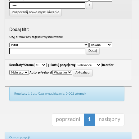
Rozpocznij nowe wyszukiwanie
Dodaj filtr:
Uzyj filtrów aby zagęścić wyszukiwanie.
Rezultaty/Strona
|
Sortuj pozycje wg
In order
Autorzy/rekord
Rezultaty 1-1 z 1 (Czas wyszukiwania: 0.002 sekund).
poprzedni
1
następny
Odsłon pozycji: