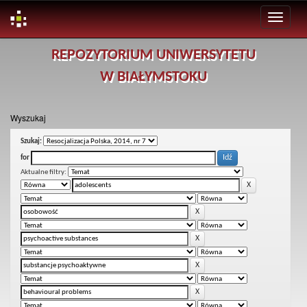
Skip
REPOZYTORIUM UNIWERSYTETU
navigation
W BIAŁYMSTOKU
Wyszukaj
Szukaj:
for
Aktualne filtry: