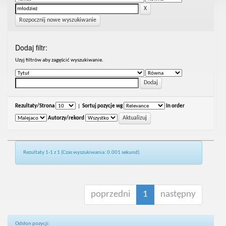
Rozpocznij nowe wyszukiwanie
Dodaj filtr:
Uzyj filtrów aby zagęścić wyszukiwanie.
Rezultaty/Strona
|
Sortuj pozycje wg
In order
Autorzy/rekord
Rezultaty 1-1 z 1 (Czas wyszukiwania: 0.001 sekund).
poprzedni
1
następny
Odsłon pozycji: