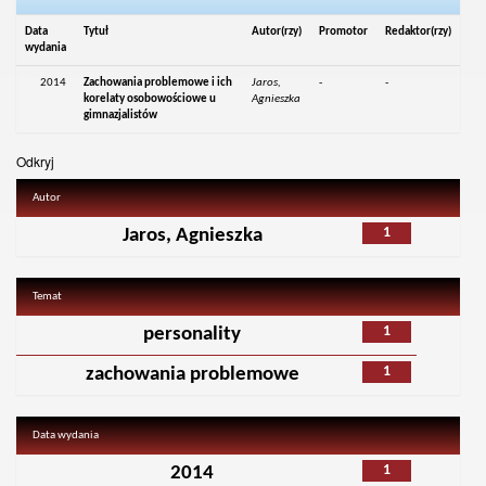
Data
Tytuł
Autor(rzy)
Promotor
Redaktor(rzy)
wydania
2014
Zachowania problemowe i ich
Jaros,
-
-
korelaty osobowościowe u
Agnieszka
gimnazjalistów
Odkryj
Autor
1
Jaros, Agnieszka
Temat
1
personality
1
zachowania problemowe
Data wydania
1
2014