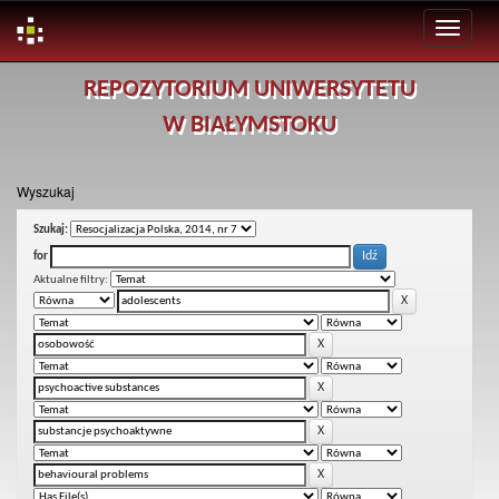
Skip
REPOZYTORIUM UNIWERSYTETU
navigation
W BIAŁYMSTOKU
Wyszukaj
Szukaj:
for
Aktualne filtry: