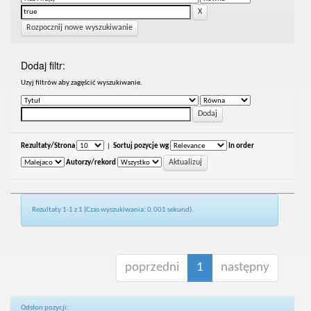
Rozpocznij nowe wyszukiwanie
Dodaj filtr:
Uzyj filtrów aby zagęścić wyszukiwanie.
Rezultaty/Strona
|
Sortuj pozycje wg
In order
Autorzy/rekord
Rezultaty 1-1 z 1 (Czas wyszukiwania: 0.001 sekund).
poprzedni
1
następny
Odsłon pozycji: