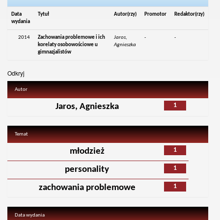
Data
Tytuł
Autor(rzy)
Promotor
Redaktor(rzy)
wydania
2014
Zachowania problemowe i ich
Jaros,
-
-
korelaty osobowościowe u
Agnieszka
gimnazjalistów
Odkryj
Autor
1
Jaros, Agnieszka
Temat
1
młodzież
1
personality
1
zachowania problemowe
Data wydania