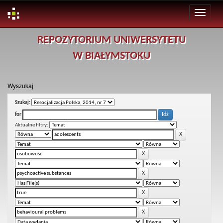
Skip
REPOZYTORIUM UNIWERSYTETU
navigation
W BIAŁYMSTOKU
Wyszukaj
Szukaj:
for
Aktualne filtry: