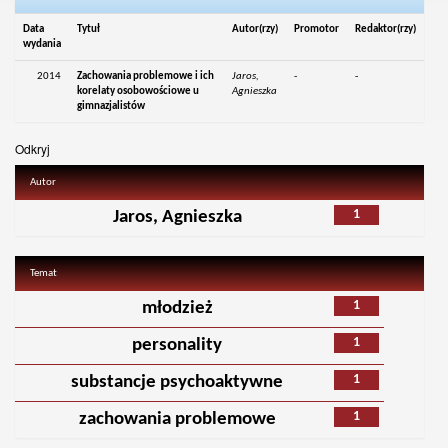
Data
Tytuł
Autor(rzy)
Promotor
Redaktor(rzy)
wydania
2014
Zachowania problemowe i ich
Jaros,
-
-
korelaty osobowościowe u
Agnieszka
gimnazjalistów
Odkryj
Autor
1
Jaros, Agnieszka
Temat
1
młodzież
1
personality
1
substancje psychoaktywne
1
zachowania problemowe