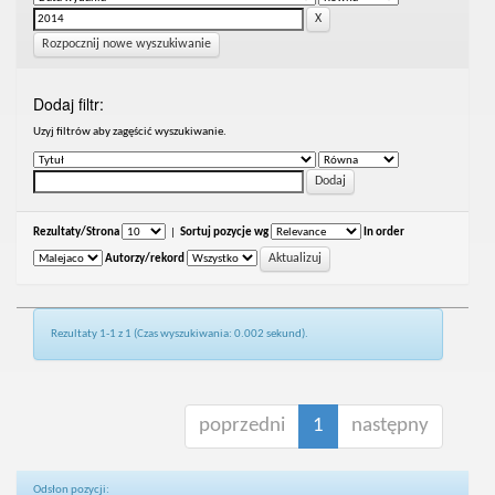
Rozpocznij nowe wyszukiwanie
Dodaj filtr:
Uzyj filtrów aby zagęścić wyszukiwanie.
Rezultaty/Strona
|
Sortuj pozycje wg
In order
Autorzy/rekord
Rezultaty 1-1 z 1 (Czas wyszukiwania: 0.002 sekund).
poprzedni
1
następny
Odsłon pozycji: