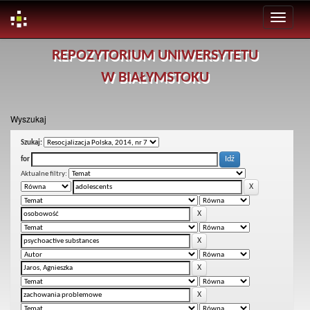
Skip
REPOZYTORIUM UNIWERSYTETU
navigation
W BIAŁYMSTOKU
Wyszukaj
Szukaj:
for
Aktualne filtry: