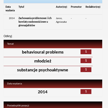
Data
Tytuł
Autor(rzy)
Promotor
Redaktor(rzy)
wydania
2014
Zachowania problemowe i ich
Jaros,
-
-
korelaty osobowościowe u
Agnieszka
gimnazjalistów
Odkryj
Temat
1
behavioural problems
1
młodzież
1
substancje psychoaktywne
Data wydania
1
2014
Posiada pliki pozycji