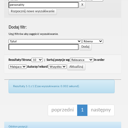
Rozpocznij nowe wyszukiwanie
Dodaj filtr:
Uzyj filtrów aby zagęścić wyszukiwanie.
Rezultaty/Strona
|
Sortuj pozycje wg
In order
Autorzy/rekord
Rezultaty 1-1 z 1 (Czas wyszukiwania: 0.002 sekund).
poprzedni
1
następny
Odsłon pozycji: