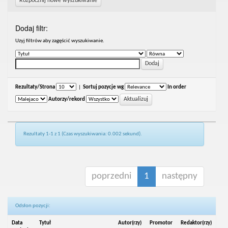
Rozpocznij nowe wyszukiwanie
Dodaj filtr:
Uzyj filtrów aby zagęścić wyszukiwanie.
Rezultaty/Strona
|
Sortuj pozycje wg
In order
Autorzy/rekord
Rezultaty 1-1 z 1 (Czas wyszukiwania: 0.002 sekund).
poprzedni
1
następny
Odsłon pozycji:
Data
Tytuł
Autor(rzy)
Promotor
Redaktor(rzy)