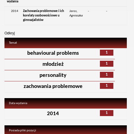
wydania
2014
Zachowania problemowe i ich
Jaros,
-
-
korelaty osobowościowe u
Agnieszka
gimnazjalistów
Odkryj
Temat
1
behavioural problems
1
młodzież
1
personality
1
zachowania problemowe
Data wydania
1
2014
Posiada pliki pozycji