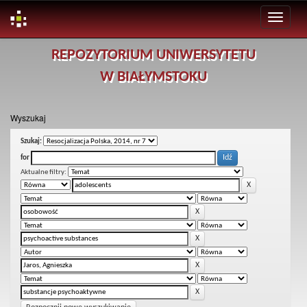
Skip
REPOZYTORIUM UNIWERSYTETU
navigation
W BIAŁYMSTOKU
Wyszukaj
Szukaj:
for
Aktualne filtry: