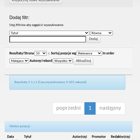
Rozpocznij nowe wyszukiwanie
Dodaj filtr:
Uzyj filtrów aby zagęścić wyszukiwanie.
Rezultaty/Strona
|
Sortuj pozycje wg
In order
Autorzy/rekord
Rezultaty 1-1 z 1 (Czas wyszukiwania: 0.001 sekund).
poprzedni
1
następny
Odsłon pozycji:
Data
Tytuł
Autor(rzy)
Promotor
Redaktor(rzy)