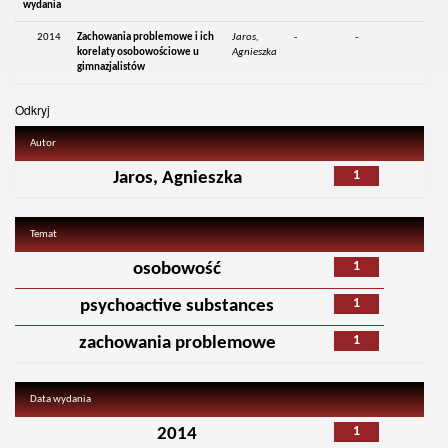
wydania
2014
Zachowania problemowe i ich
Jaros,
-
-
korelaty osobowościowe u
Agnieszka
gimnazjalistów
Odkryj
Autor
1
Jaros, Agnieszka
Temat
1
osobowość
1
psychoactive substances
1
zachowania problemowe
Data wydania
1
2014