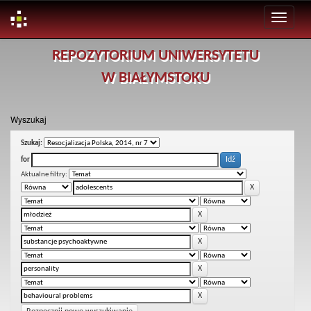
Skip
REPOZYTORIUM UNIWERSYTETU
navigation
W BIAŁYMSTOKU
Wyszukaj
Szukaj:
for
Aktualne filtry: