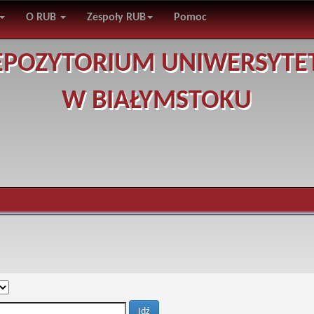
O RUB
Zespoły RUB
Pomoc
EPOZYTORIUM UNIWERSYTE
W BIAŁYMSTOKU