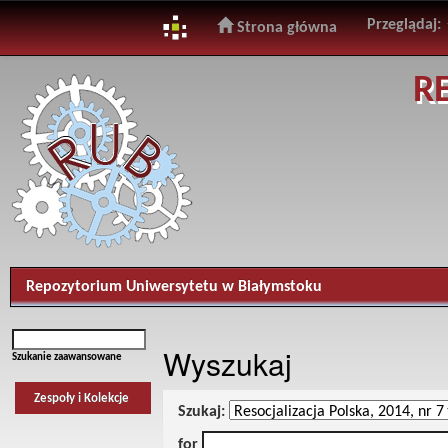
Przeglądaj:
Strona główna
Skip
R
navigation
Repozytorium Uniwersytetu w Białymstoku
Wyszukaj
Szukanie zaawansowane
Zespoły i Kolekcje
Szukaj:
for