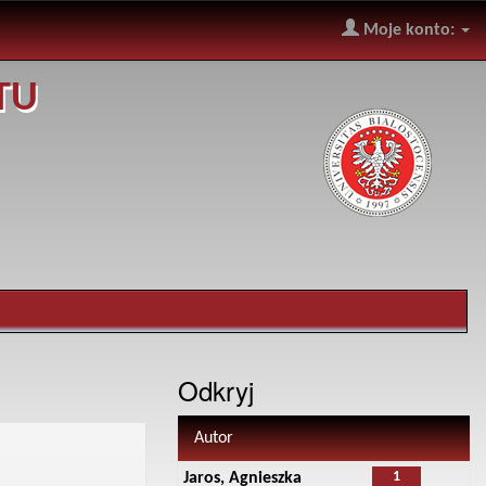
Moje konto:
TU
Odkryj
Autor
1
Jaros, Agnieszka