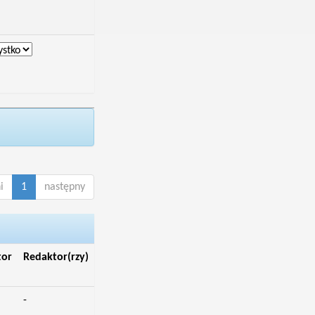
i
1
następny
tor
Redaktor(rzy)
-