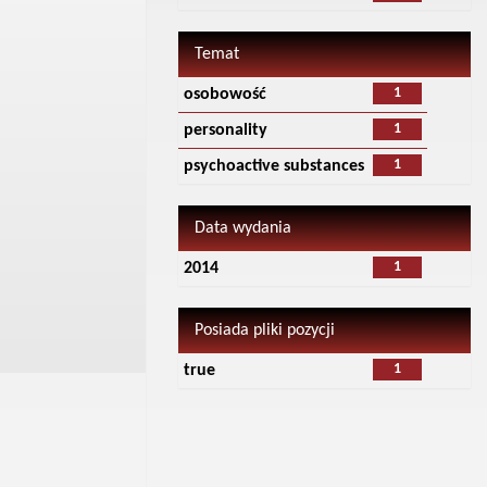
Temat
1
osobowość
1
personality
1
psychoactive substances
Data wydania
1
2014
Posiada pliki pozycji
1
true