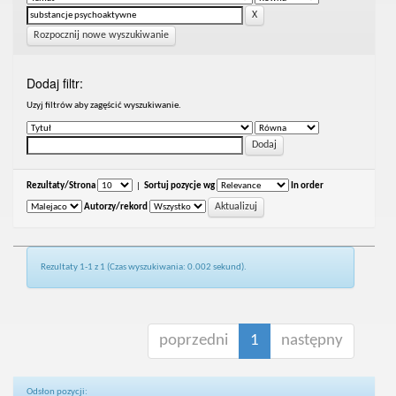
Rozpocznij nowe wyszukiwanie
Dodaj filtr:
Uzyj filtrów aby zagęścić wyszukiwanie.
Rezultaty/Strona
|
Sortuj pozycje wg
In order
Autorzy/rekord
Rezultaty 1-1 z 1 (Czas wyszukiwania: 0.002 sekund).
poprzedni
1
następny
Odsłon pozycji: