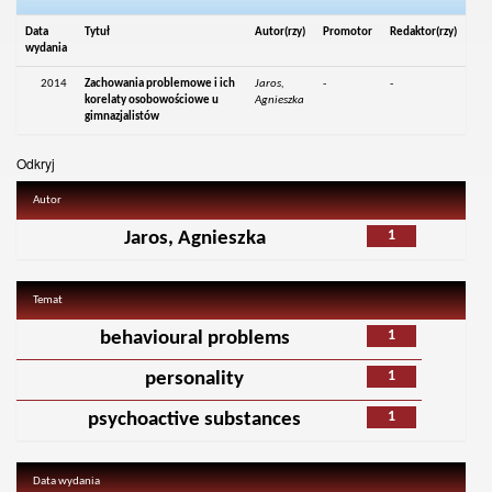
Data
Tytuł
Autor(rzy)
Promotor
Redaktor(rzy)
wydania
2014
Zachowania problemowe i ich
Jaros,
-
-
korelaty osobowościowe u
Agnieszka
gimnazjalistów
Odkryj
Autor
1
Jaros, Agnieszka
Temat
1
behavioural problems
1
personality
1
psychoactive substances
Data wydania