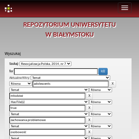
Skip
REPOZYTORIUM UNIWERSYTETU
navigation
W BIAŁYMSTOKU
Wyszukaj
Szukaj:
for
Aktualne filtry: