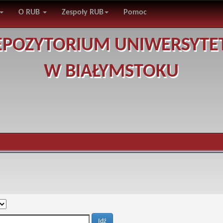
O RUB
Zespoły RUB
Pomoc
EPOZYTORIUM UNIWERSYTE
W BIAŁYMSTOKU