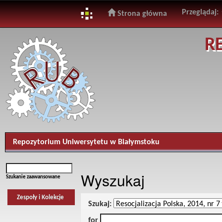
Przeglądaj:
Strona główna
Skip
R
navigation
Repozytorium Uniwersytetu w Białymstoku
Wyszukaj
Szukanie zaawansowane
Zespoły i Kolekcje
Szukaj:
for