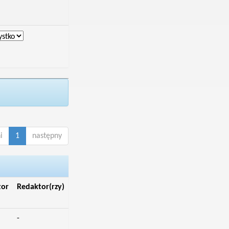
i
1
następny
tor
Redaktor(rzy)
-