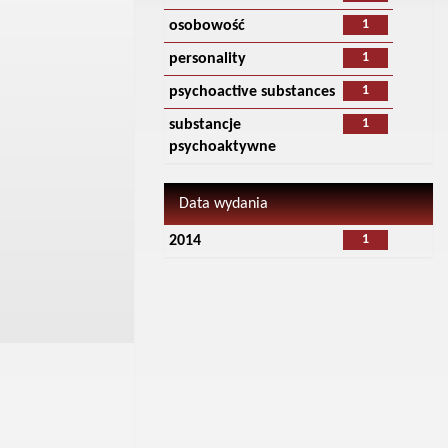
1
osobowość
1
personality
1
psychoactive substances
1
substancje
psychoaktywne
Data wydania
1
2014