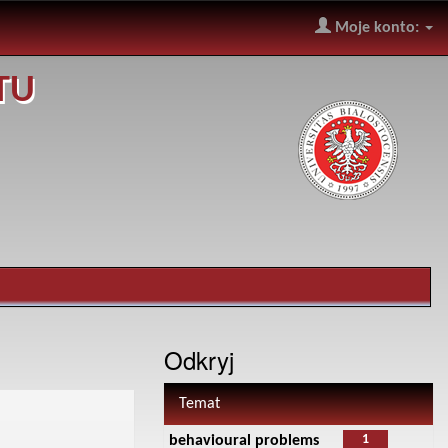
Moje konto:
TU
Odkryj
Temat
1
behavioural problems