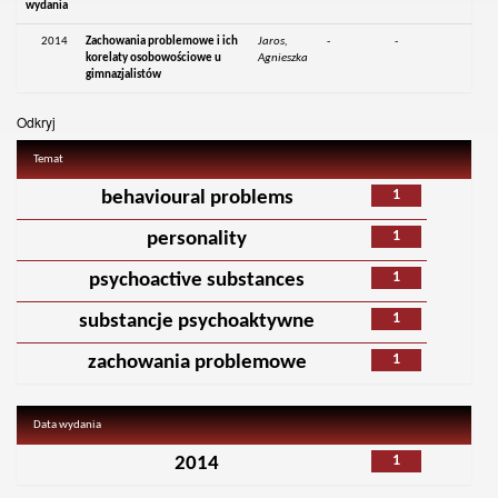
wydania
2014
Zachowania problemowe i ich
Jaros,
-
-
korelaty osobowościowe u
Agnieszka
gimnazjalistów
Odkryj
Temat
1
behavioural problems
1
personality
1
psychoactive substances
1
substancje psychoaktywne
1
zachowania problemowe
Data wydania
1
2014