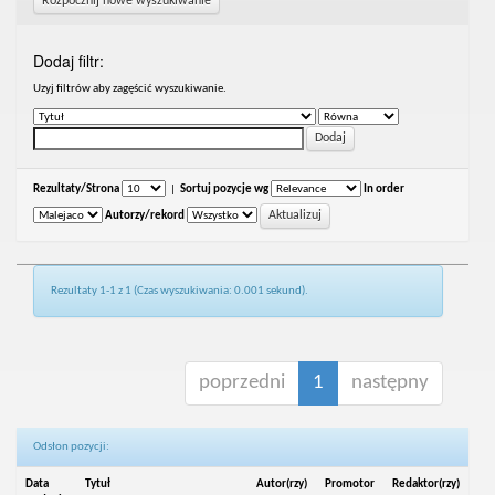
Rozpocznij nowe wyszukiwanie
Dodaj filtr:
Uzyj filtrów aby zagęścić wyszukiwanie.
Rezultaty/Strona
|
Sortuj pozycje wg
In order
Autorzy/rekord
Rezultaty 1-1 z 1 (Czas wyszukiwania: 0.001 sekund).
poprzedni
1
następny
Odsłon pozycji:
Data
Tytuł
Autor(rzy)
Promotor
Redaktor(rzy)