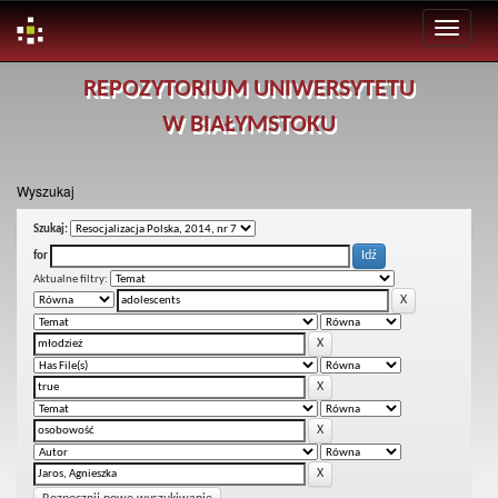
Skip
REPOZYTORIUM UNIWERSYTETU
navigation
W BIAŁYMSTOKU
Wyszukaj
Szukaj:
for
Aktualne filtry: