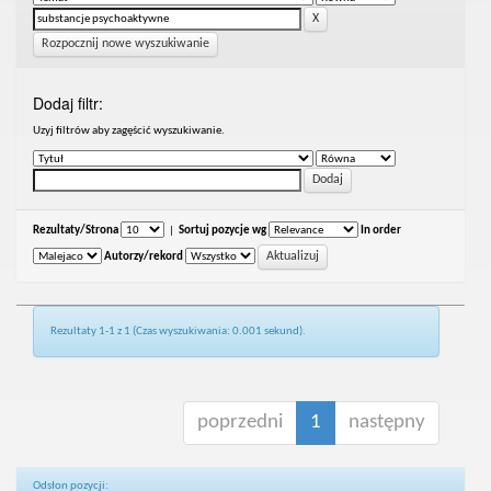
Rozpocznij nowe wyszukiwanie
Dodaj filtr:
Uzyj filtrów aby zagęścić wyszukiwanie.
Rezultaty/Strona
|
Sortuj pozycje wg
In order
Autorzy/rekord
Rezultaty 1-1 z 1 (Czas wyszukiwania: 0.001 sekund).
poprzedni
1
następny
Odsłon pozycji: