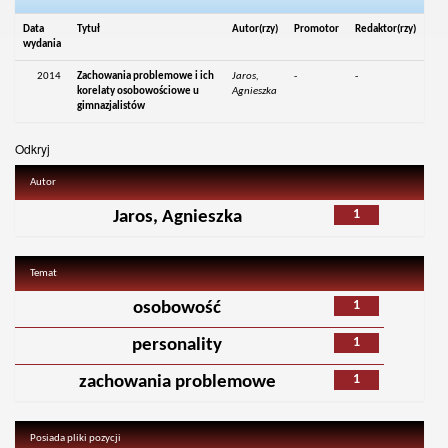
Data
Tytuł
Autor(rzy)
Promotor
Redaktor(rzy)
wydania
2014
Zachowania problemowe i ich
Jaros,
-
-
korelaty osobowościowe u
Agnieszka
gimnazjalistów
Odkryj
Autor
1
Jaros, Agnieszka
Temat
1
osobowość
1
personality
1
zachowania problemowe
Posiada pliki pozycji