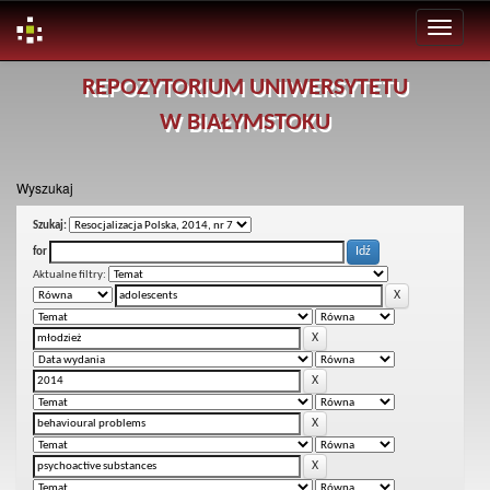
Skip
REPOZYTORIUM UNIWERSYTETU
navigation
W BIAŁYMSTOKU
Wyszukaj
Szukaj:
for
Aktualne filtry: