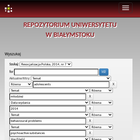
Skip
REPOZYTORIUM UNIWERSYTETU
navigation
W BIAŁYMSTOKU
Wyszukaj
Szukaj:
for
Aktualne filtry: