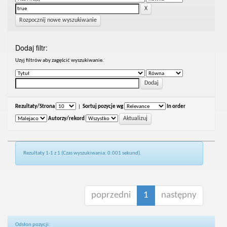
Rozpocznij nowe wyszukiwanie
Dodaj filtr:
Uzyj filtrów aby zagęścić wyszukiwanie.
Rezultaty/Strona
|
Sortuj pozycje wg
In order
Autorzy/rekord
Rezultaty 1-1 z 1 (Czas wyszukiwania: 0.001 sekund).
poprzedni
1
następny
Odsłon pozycji: