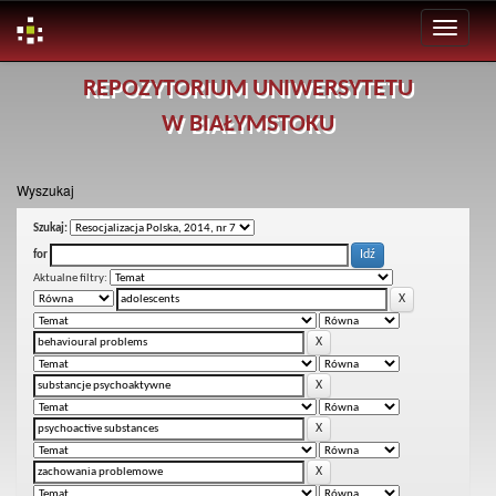
Skip
REPOZYTORIUM UNIWERSYTETU
navigation
W BIAŁYMSTOKU
Wyszukaj
Szukaj:
for
Aktualne filtry: