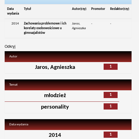
Data
Tytuł
Autor(rzy)
Promotor
Redaktor(rzy)
wydania
2014
Zachowania problemowe i ich
Jaros,
-
-
korelaty osobowościowe u
Agnieszka
gimnazjalistów
Odkryj
Autor
1
Jaros, Agnieszka
Temat
1
młodzież
1
personality
Data wydania
1
2014