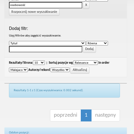
Rozpocznij nowe wyszukiwanie
Dodaj filtr:
Uzyj filtrów aby zagęścić wyszukiwanie.
Rezultaty/Strona
|
Sortuj pozycje wg
In order
Autorzy/rekord
Rezultaty 1-1 z 1 (Czas wyszukiwania: 0.002 sekund).
poprzedni
1
następny
Odsłon pozycji: