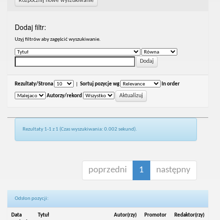
Rozpocznij nowe wyszukiwanie
Dodaj filtr:
Uzyj filtrów aby zagęścić wyszukiwanie.
Rezultaty/Strona
|
Sortuj pozycje wg
In order
Autorzy/rekord
Rezultaty 1-1 z 1 (Czas wyszukiwania: 0.002 sekund).
poprzedni
1
następny
Odsłon pozycji:
Data
Tytuł
Autor(rzy)
Promotor
Redaktor(rzy)