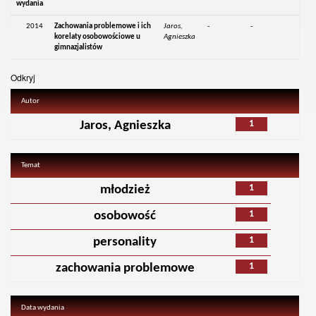
wydania
2014
Zachowania problemowe i ich
Jaros,
-
-
korelaty osobowościowe u
Agnieszka
gimnazjalistów
Odkryj
Autor
1
Jaros, Agnieszka
Temat
1
młodzież
1
osobowość
1
personality
1
zachowania problemowe
Data wydania