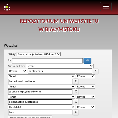
Skip
REPOZYTORIUM UNIWERSYTETU
navigation
W BIAŁYMSTOKU
Wyszukaj
Szukaj:
for
Aktualne filtry: