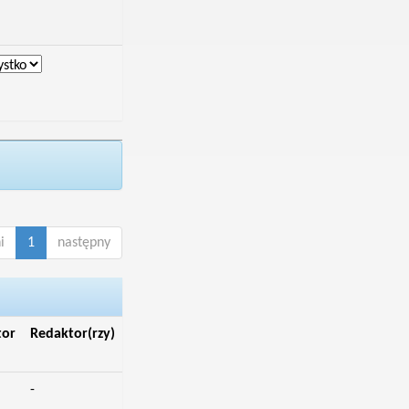
i
1
następny
tor
Redaktor(rzy)
-