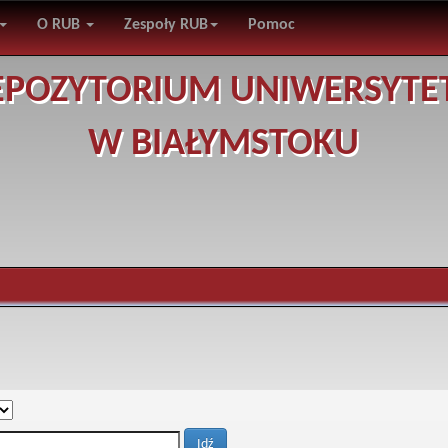
O RUB
Zespoły RUB
Pomoc
EPOZYTORIUM UNIWERSYTE
W BIAŁYMSTOKU