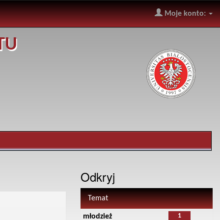
Moje konto:
TU
Odkryj
Temat
1
młodzież