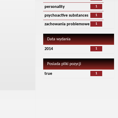
1
personality
1
psychoactive substances
1
zachowania problemowe
Data wydania
1
2014
Posiada pliki pozycji
1
true