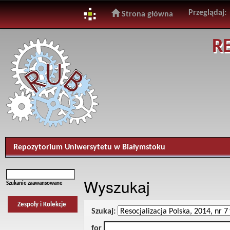
Przeglądaj:
Strona główna
Skip
R
navigation
Repozytorium Uniwersytetu w Białymstoku
Wyszukaj
Szukanie zaawansowane
Zespoły i Kolekcje
Szukaj:
for