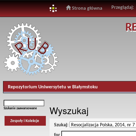
Przeglądaj:
Strona główna
Skip
R
navigation
Repozytorium Uniwersytetu w Białymstoku
Wyszukaj
Szukanie zaawansowane
Zespoły i Kolekcje
Szukaj:
for