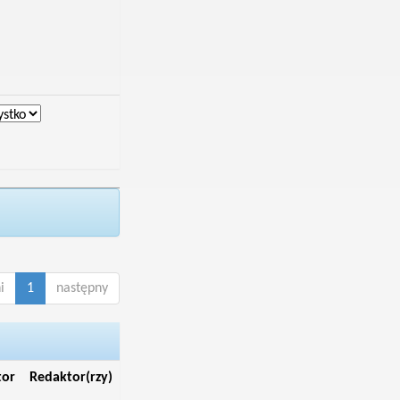
i
1
następny
tor
Redaktor(rzy)