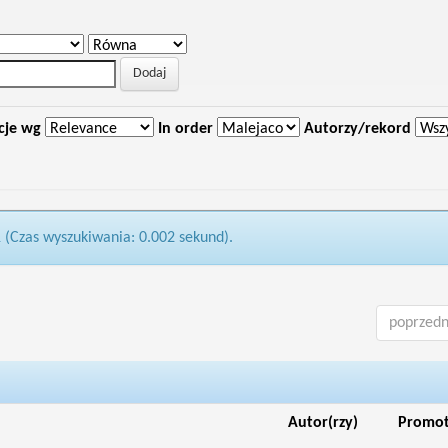
cje wg
In order
Autorzy/rekord
1 (Czas wyszukiwania: 0.002 sekund).
poprzedn
Autor(rzy)
Promo