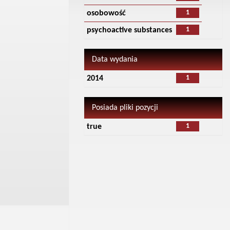
1
osobowość
1
psychoactive substances
Data wydania
1
2014
Posiada pliki pozycji
1
true