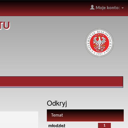
Moje konto:
TU
Odkryj
Temat
1
młodzież