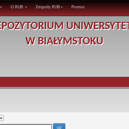
O RUB
Zespoły RUB
Pomoc
EPOZYTORIUM UNIWERSYTE
W BIAŁYMSTOKU