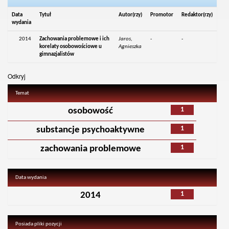
Data
Tytuł
Autor(rzy)
Promotor
Redaktor(rzy)
wydania
2014
Zachowania problemowe i ich
Jaros,
-
-
korelaty osobowościowe u
Agnieszka
gimnazjalistów
Odkryj
Temat
1
osobowość
1
substancje psychoaktywne
1
zachowania problemowe
Data wydania
1
2014
Posiada pliki pozycji