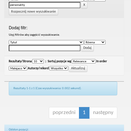
Rozpocznij nowe wyszukiwanie
Dodaj filtr:
Uzyj filtrów aby zagęścić wyszukiwanie.
Rezultaty/Strona
|
Sortuj pozycje wg
In order
Autorzy/rekord
Rezultaty 1-1 z 1 (Czas wyszukiwania: 0.002 sekund).
poprzedni
1
następny
Odsłon pozycji: