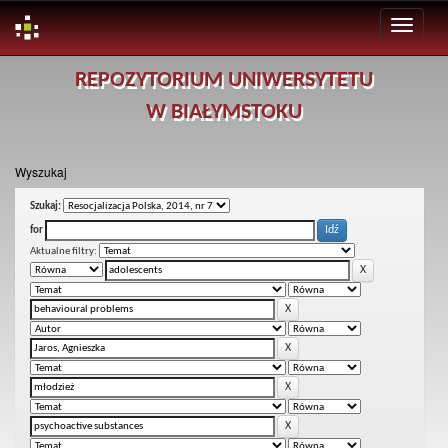
Skip
REPOZYTORIUM UNIWERSYTETU
navigation
W BIAŁYMSTOKU
Wyszukaj
Szukaj:
for
Aktualne filtry: