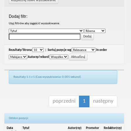
Rozpocznij nowe wyszukiwanie
Dodaj filtr:
Uzyj filtrów aby zagęścić wyszukiwanie.
Rezultaty/Strona
|
Sortuj pozycje wg
In order
Autorzy/rekord
Rezultaty 1-1 z 1 (Czas wyszukiwania: 0.001 sekund).
poprzedni
1
następny
Odsłon pozycji:
Data
Tytuł
Autor(rzy)
Promotor
Redaktor(rzy)