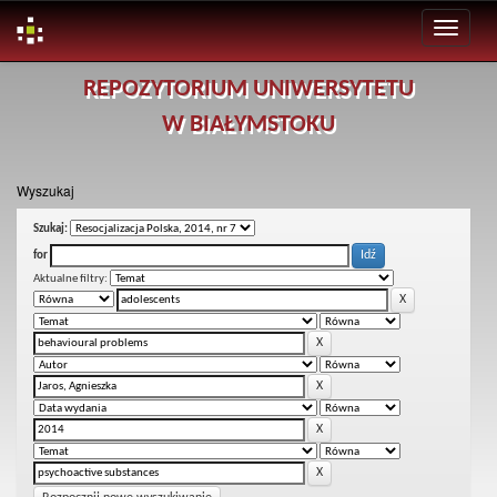
Skip
REPOZYTORIUM UNIWERSYTETU
navigation
W BIAŁYMSTOKU
Wyszukaj
Szukaj:
for
Aktualne filtry: