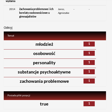
wydania
2014
Zachowania problemowe i ich
Jaros,
-
-
korelaty osobowościowe u
Agnieszka
gimnazjalistów
Odkryj
Temat
1
młodzież
1
osobowość
1
personality
1
substancje psychoaktywne
1
zachowania problemowe
Posiada pliki pozycji
1
true