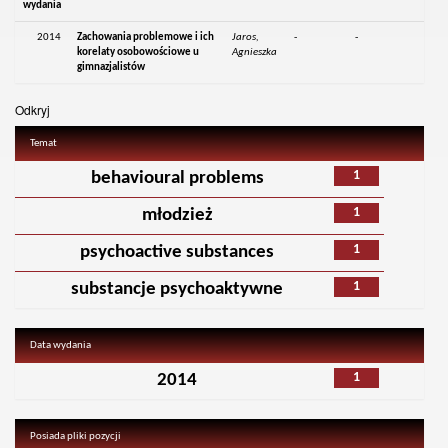
wydania
2014
Zachowania problemowe i ich
Jaros,
-
-
korelaty osobowościowe u
Agnieszka
gimnazjalistów
Odkryj
Temat
1
behavioural problems
1
młodzież
1
psychoactive substances
1
substancje psychoaktywne
Data wydania
1
2014
Posiada pliki pozycji