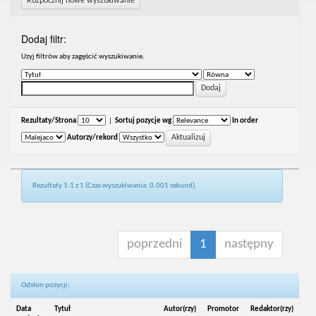
Rozpocznij nowe wyszukiwanie
Dodaj filtr:
Uzyj filtrów aby zagęścić wyszukiwanie.
Rezultaty/Strona
|
Sortuj pozycje wg
In order
Autorzy/rekord
Rezultaty 1-1 z 1 (Czas wyszukiwania: 0.001 sekund).
poprzedni
1
następny
Odsłon pozycji:
Data
Tytuł
Autor(rzy)
Promotor
Redaktor(rzy)