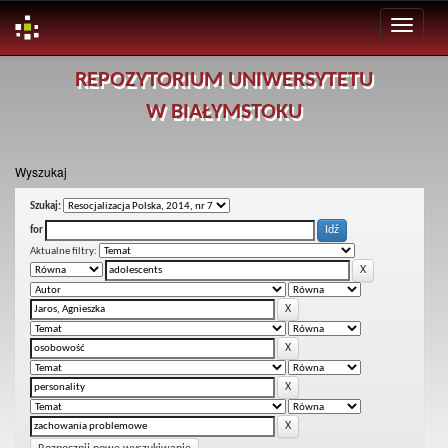
Skip
REPOZYTORIUM UNIWERSYTETU
navigation
W BIAŁYMSTOKU
Wyszukaj
Szukaj:
for
Aktualne filtry: