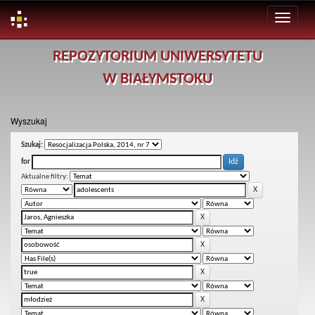
Skip
REPOZYTORIUM UNIWERSYTETU
navigation
W BIAŁYMSTOKU
Wyszukaj
Szukaj:
for
Aktualne filtry: