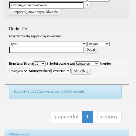
Rozpocznij nowe wyszukiwanie
Dodaj filtr:
Uzyj filtrów aby zagęścić wyszukiwanie.
Rezultaty/Strona
|
Sortuj pozycje wg
In order
Autorzy/rekord
Rezultaty 1-1 z 1 (Czas wyszukiwania: 0.002 sekund).
poprzedni
1
następny
Odsłon pozycji: