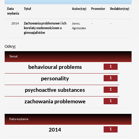
Data
Tytuł
Autor(rzy)
Promotor
Redaktor(rzy)
wydania
2014
Zachowania problemowe i ich
Jaros,
-
-
korelaty osobowościowe u
Agnieszka
gimnazjalistów
Odkryj
Temat
1
behavioural problems
1
personality
1
psychoactive substances
1
zachowania problemowe
Data wydania
1
2014