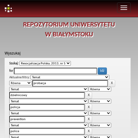
Skip
REPOZYTORIUM UNIWERSYTETU
navigation
W BIAŁYMSTOKU
Wyszukaj
Szukaj:
for
Aktualne filtry: