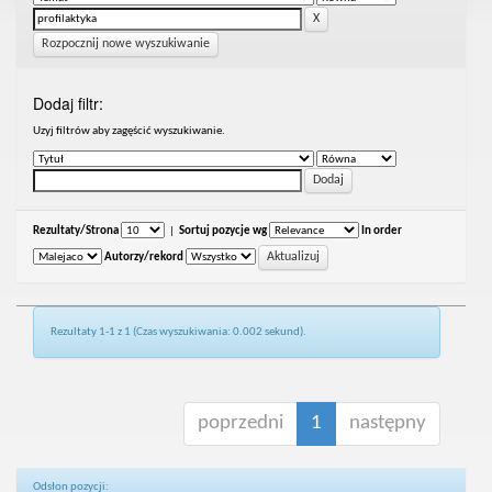
Rozpocznij nowe wyszukiwanie
Dodaj filtr:
Uzyj filtrów aby zagęścić wyszukiwanie.
Rezultaty/Strona
|
Sortuj pozycje wg
In order
Autorzy/rekord
Rezultaty 1-1 z 1 (Czas wyszukiwania: 0.002 sekund).
poprzedni
1
następny
Odsłon pozycji: