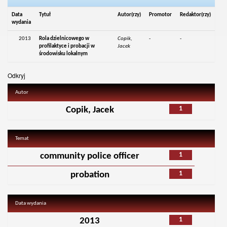
Data
Tytuł
Autor(rzy)
Promotor
Redaktor(rzy)
wydania
2013
Rola dzielnicowego w
Copik,
-
-
profilaktyce i probacji w
Jacek
środowisku lokalnym
Odkryj
Autor
1
Copik, Jacek
Temat
1
community police officer
1
probation
Data wydania
1
2013