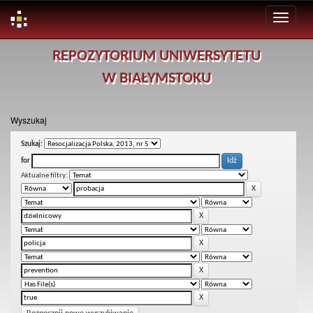
Skip
REPOZYTORIUM UNIWERSYTETU
navigation
W BIAŁYMSTOKU
Wyszukaj
Szukaj:
for
Aktualne filtry: