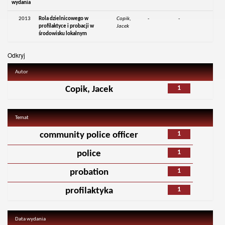
wydania
2013
Rola dzielnicowego w
Copik,
-
-
profilaktyce i probacji w
Jacek
środowisku lokalnym
Odkryj
Autor
1
Copik, Jacek
Temat
1
community police officer
1
police
1
probation
1
profilaktyka
Data wydania