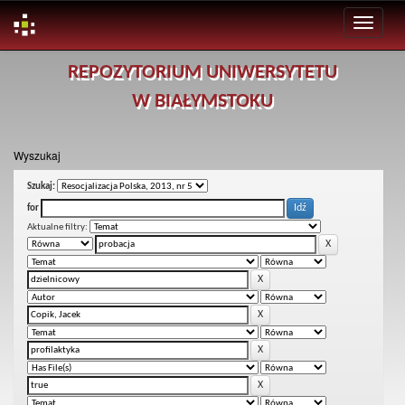
Skip
REPOZYTORIUM UNIWERSYTETU
navigation
W BIAŁYMSTOKU
Wyszukaj
Szukaj:
for
Aktualne filtry: