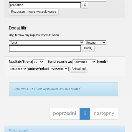
Rozpocznij nowe wyszukiwanie
Dodaj filtr:
Uzyj filtrów aby zagęścić wyszukiwanie.
Rezultaty/Strona
|
Sortuj pozycje wg
In order
Autorzy/rekord
Rezultaty 1-1 z 1 (Czas wyszukiwania: 0.001 sekund).
poprzedni
1
następny
Odsłon pozycji: