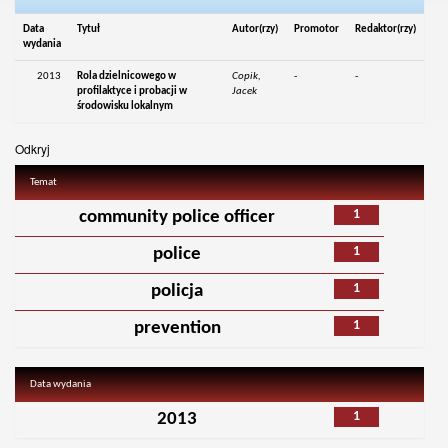
Data
Tytuł
Autor(rzy)
Promotor
Redaktor(rzy)
wydania
2013
Rola dzielnicowego w
Copik,
-
-
profilaktyce i probacji w
Jacek
środowisku lokalnym
Odkryj
Temat
1
community police officer
1
police
1
policja
1
prevention
Data wydania
1
2013