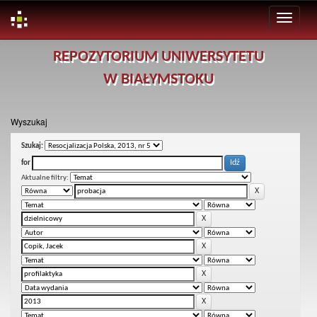
Skip
REPOZYTORIUM UNIWERSYTETU
navigation
W BIAŁYMSTOKU
Wyszukaj
Szukaj:
for
Aktualne filtry: