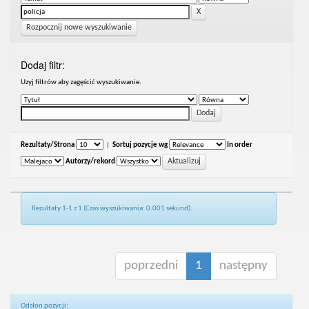
Rozpocznij nowe wyszukiwanie
Dodaj filtr:
Uzyj filtrów aby zagęścić wyszukiwanie.
Rezultaty/Strona
|
Sortuj pozycje wg
In order
Autorzy/rekord
Rezultaty 1-1 z 1 (Czas wyszukiwania: 0.001 sekund).
poprzedni
1
następny
Odsłon pozycji: