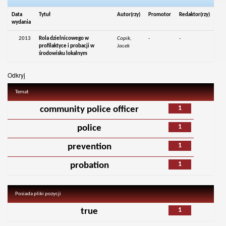
Data
Tytuł
Autor(rzy)
Promotor
Redaktor(rzy)
wydania
2013
Rola dzielnicowego w
Copik,
-
-
profilaktyce i probacji w
Jacek
środowisku lokalnym
Odkryj
Temat
1
community police officer
1
police
1
prevention
1
probation
Posiada pliki pozycji
1
true