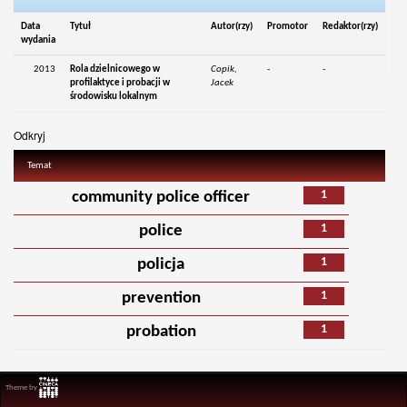
Data
Tytuł
Autor(rzy)
Promotor
Redaktor(rzy)
wydania
2013
Rola dzielnicowego w
Copik,
-
-
profilaktyce i probacji w
Jacek
środowisku lokalnym
Odkryj
Temat
1
community police officer
1
police
1
policja
1
prevention
1
probation
Theme by