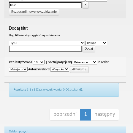
Rozpocznij nowe wyszukiwanie
Dodaj filtr:
Uzyj filtrów aby zagęścić wyszukiwanie.
Rezultaty/Strona
|
Sortuj pozycje wg
In order
Autorzy/rekord
Rezultaty 1-1 z 1 (Czas wyszukiwania: 0.001 sekund).
poprzedni
1
następny
Odsłon pozycji: