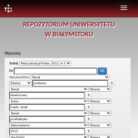
Skip
REPOZYTORIUM UNIWERSYTETU
navigation
W BIAŁYMSTOKU
Wyszukaj
Szukaj:
for
Aktualne filtry: