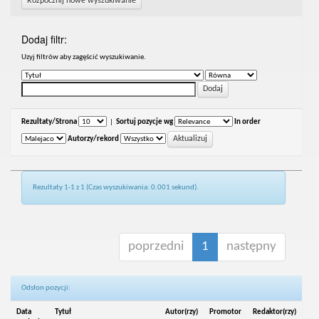
Rozpocznij nowe wyszukiwanie
Dodaj filtr:
Uzyj filtrów aby zagęścić wyszukiwanie.
Rezultaty/Strona
|
Sortuj pozycje wg
In order
Autorzy/rekord
Rezultaty 1-1 z 1 (Czas wyszukiwania: 0.001 sekund).
poprzedni
1
następny
Odsłon pozycji:
Data
Tytuł
Autor(rzy)
Promotor
Redaktor(rzy)