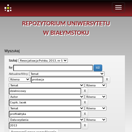
Skip
REPOZYTORIUM UNIWERSYTETU
navigation
W BIAŁYMSTOKU
Wyszukaj
Szukaj:
for
Aktualne filtry: