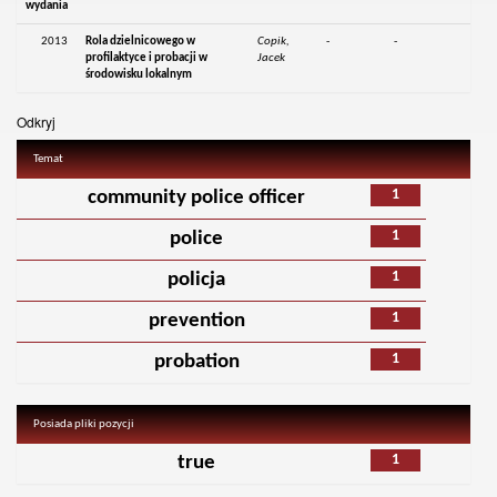
wydania
2013
Rola dzielnicowego w
Copik,
-
-
profilaktyce i probacji w
Jacek
środowisku lokalnym
Odkryj
Temat
1
community police officer
1
police
1
policja
1
prevention
1
probation
Posiada pliki pozycji
1
true