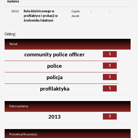
wydania
2013
Rola dzielnicowego w
Copik,
-
-
profilaktyce i probacji w
Jacek
środowisku lokalnym
Odkryj
Temat
1
community police officer
1
police
1
policja
1
profilaktyka
Data wydania
1
2013
Posiada pliki pozycji