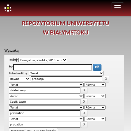
Skip
REPOZYTORIUM UNIWERSYTETU
navigation
W BIAŁYMSTOKU
Wyszukaj
Szukaj:
for
Aktualne filtry: