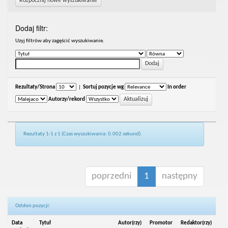
Rozpocznij nowe wyszukiwanie
Dodaj filtr:
Uzyj filtrów aby zagęścić wyszukiwanie.
Rezultaty/Strona
|
Sortuj pozycje wg
In order
Autorzy/rekord
Rezultaty 1-1 z 1 (Czas wyszukiwania: 0.002 sekund).
poprzedni
1
następny
Odsłon pozycji:
Data
Tytuł
Autor(rzy)
Promotor
Redaktor(rzy)