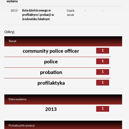
wydania
2013
Rola dzielnicowego w
Copik,
-
-
profilaktyce i probacji w
Jacek
środowisku lokalnym
Odkryj
Temat
1
community police officer
1
police
1
probation
1
profilaktyka
Data wydania
1
2013
Posiada pliki pozycji