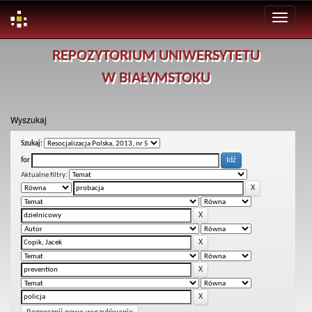
Skip
REPOZYTORIUM UNIWERSYTETU
navigation
W BIAŁYMSTOKU
Wyszukaj
Szukaj:
for
Aktualne filtry: