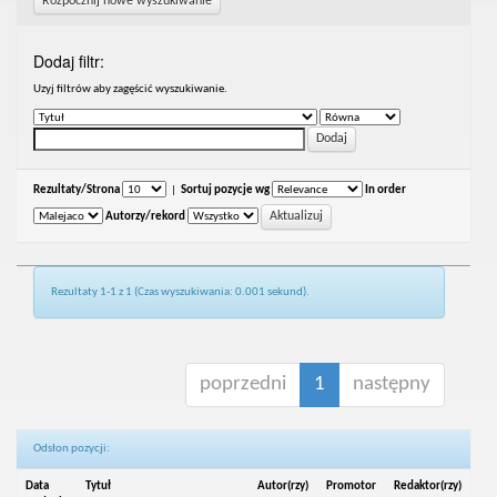
Rozpocznij nowe wyszukiwanie
Dodaj filtr:
Uzyj filtrów aby zagęścić wyszukiwanie.
Rezultaty/Strona
|
Sortuj pozycje wg
In order
Autorzy/rekord
Rezultaty 1-1 z 1 (Czas wyszukiwania: 0.001 sekund).
poprzedni
1
następny
Odsłon pozycji:
Data
Tytuł
Autor(rzy)
Promotor
Redaktor(rzy)