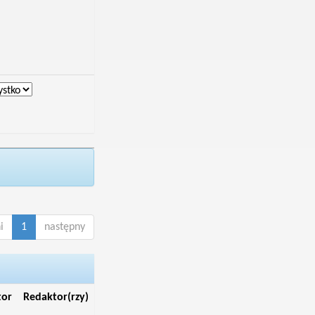
i
1
następny
tor
Redaktor(rzy)