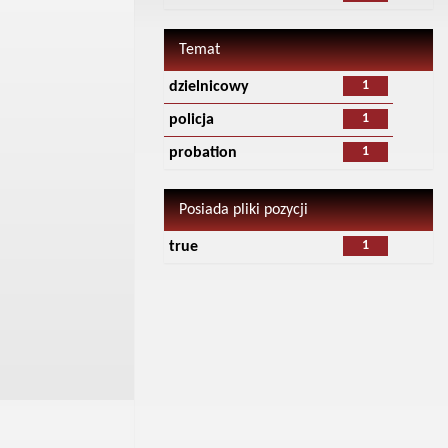
Temat
1
dzielnicowy
1
policja
1
probation
Posiada pliki pozycji
1
true