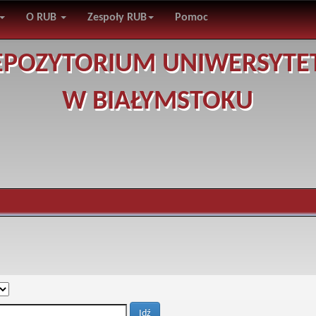
O RUB
Zespoły RUB
Pomoc
EPOZYTORIUM UNIWERSYTE
W BIAŁYMSTOKU