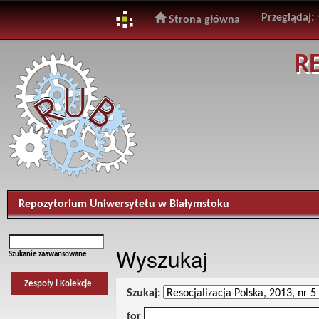
Przeglądaj:
Strona główna
Skip
R
navigation
Repozytorium Uniwersytetu w Białymstoku
Wyszukaj
Szukanie zaawansowane
Zespoły i Kolekcje
Szukaj:
for