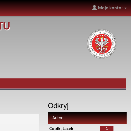
Moje konto:
TU
Odkryj
Autor
1
Copik, Jacek