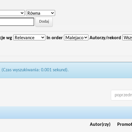
cje wg
In order
Autorzy/rekord
1 (Czas wyszukiwania: 0.001 sekund).
poprzedn
Autor(rzy)
Promo