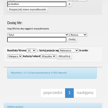
Rozpocznij nowe wyszukiwanie
Dodaj filtr:
Uzyj filtrów aby zagęścić wyszukiwanie.
Rezultaty/Strona
|
Sortuj pozycje wg
In order
Autorzy/rekord
Rezultaty 1-1 z 1 (Czas wyszukiwania: 0.002 sekund).
poprzedni
1
następny
Odsłon pozycji: