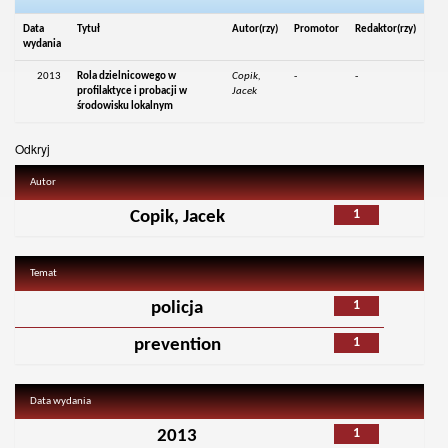
Data
Tytuł
Autor(rzy)
Promotor
Redaktor(rzy)
wydania
2013
Rola dzielnicowego w
Copik,
-
-
profilaktyce i probacji w
Jacek
środowisku lokalnym
Odkryj
Autor
1
Copik, Jacek
Temat
1
policja
1
prevention
Data wydania
1
2013