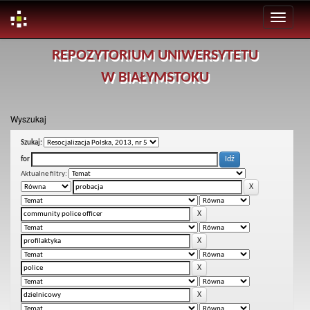
Skip
REPOZYTORIUM UNIWERSYTETU
navigation
W BIAŁYMSTOKU
Wyszukaj
Szukaj:
for
Aktualne filtry: