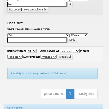
Rozpocznij nowe wyszukiwanie
Dodaj filtr:
Uzyj filtrów aby zagęścić wyszukiwanie.
Rezultaty/Strona
|
Sortuj pozycje wg
In order
Autorzy/rekord
Rezultaty 1-1 z 1 (Czas wyszukiwania: 0.001 sekund).
poprzedni
1
następny
Odsłon pozycji: