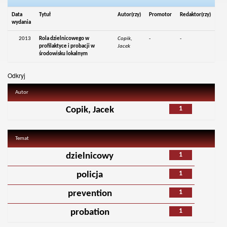
Data
Tytuł
Autor(rzy)
Promotor
Redaktor(rzy)
wydania
2013
Rola dzielnicowego w
Copik,
-
-
profilaktyce i probacji w
Jacek
środowisku lokalnym
Odkryj
Autor
1
Copik, Jacek
Temat
1
dzielnicowy
1
policja
1
prevention
1
probation