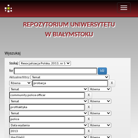
Skip
REPOZYTORIUM UNIWERSYTETU
navigation
W BIAŁYMSTOKU
Wyszukaj
Szukaj:
for
Aktualne filtry: