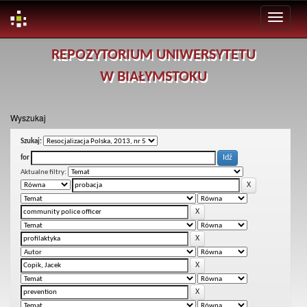
Skip
REPOZYTORIUM UNIWERSYTETU
navigation
W BIAŁYMSTOKU
Wyszukaj
Szukaj:
for
Aktualne filtry: