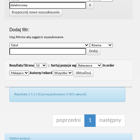
Rozpocznij nowe wyszukiwanie
Dodaj filtr:
Uzyj filtrów aby zagęścić wyszukiwanie.
Rezultaty/Strona
|
Sortuj pozycje wg
In order
Autorzy/rekord
Rezultaty 1-1 z 1 (Czas wyszukiwania: 0.001 sekund).
poprzedni
1
następny
Odsłon pozycji: