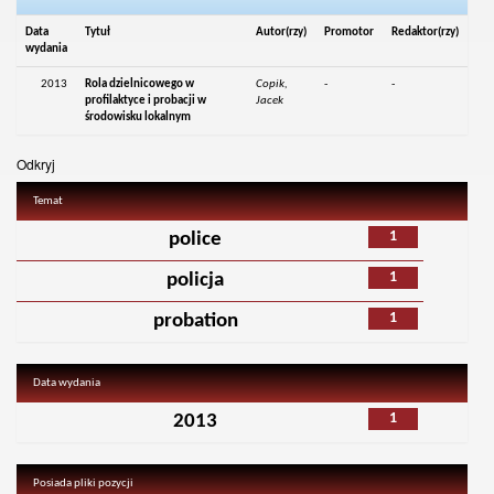
Data
Tytuł
Autor(rzy)
Promotor
Redaktor(rzy)
wydania
2013
Rola dzielnicowego w
Copik,
-
-
profilaktyce i probacji w
Jacek
środowisku lokalnym
Odkryj
Temat
1
police
1
policja
1
probation
Data wydania
1
2013
Posiada pliki pozycji