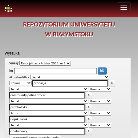
Skip
REPOZYTORIUM UNIWERSYTETU
navigation
W BIAŁYMSTOKU
Wyszukaj
Szukaj:
for
Aktualne filtry: