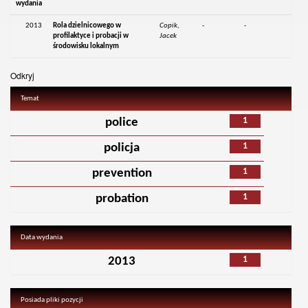
wydania
2013
Rola dzielnicowego w
Copik,
-
-
profilaktyce i probacji w
Jacek
środowisku lokalnym
Odkryj
Temat
1
police
1
policja
1
prevention
1
probation
Data wydania
1
2013
Posiada pliki pozycji