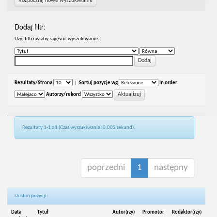
Rozpocznij nowe wyszukiwanie
Dodaj filtr:
Uzyj filtrów aby zagęścić wyszukiwanie.
Rezultaty/Strona
|
Sortuj pozycje wg
In order
Autorzy/rekord
Rezultaty 1-1 z 1 (Czas wyszukiwania: 0.002 sekund).
poprzedni
1
następny
Odsłon pozycji:
Data
Tytuł
Autor(rzy)
Promotor
Redaktor(rzy)