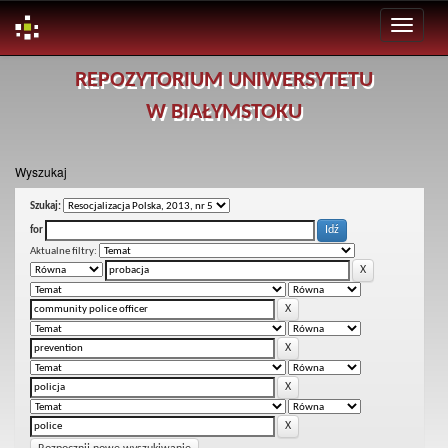
Skip
REPOZYTORIUM UNIWERSYTETU
navigation
W BIAŁYMSTOKU
Wyszukaj
Szukaj:
for
Aktualne filtry: