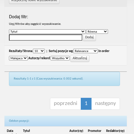
Rozpocznij nowe wyszukiwanie
Dodaj filtr:
Uzyj filtrów aby zagęścić wyszukiwanie.
Rezultaty/Strona
|
Sortuj pozycje wg
In order
Autorzy/rekord
Rezultaty 1-1 z 1 (Czas wyszukiwania: 0.002 sekund).
poprzedni
1
następny
Odsłon pozycji:
Data
Tytuł
Autor(rzy)
Promotor
Redaktor(rzy)