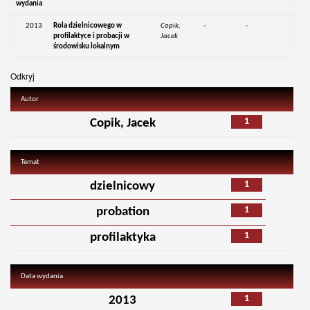
wydania
2013
Rola dzielnicowego w
Copik,
-
-
profilaktyce i probacji w
Jacek
środowisku lokalnym
Odkryj
Autor
1
Copik, Jacek
Temat
1
dzielnicowy
1
probation
1
profilaktyka
Data wydania
1
2013