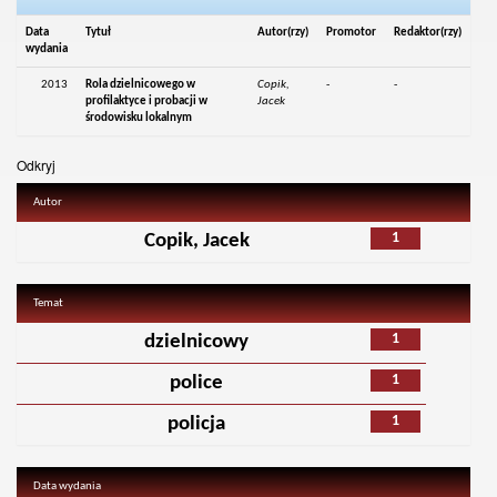
Data
Tytuł
Autor(rzy)
Promotor
Redaktor(rzy)
wydania
2013
Rola dzielnicowego w
Copik,
-
-
profilaktyce i probacji w
Jacek
środowisku lokalnym
Odkryj
Autor
1
Copik, Jacek
Temat
1
dzielnicowy
1
police
1
policja
Data wydania