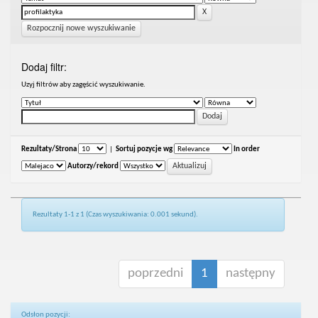
Rozpocznij nowe wyszukiwanie
Dodaj filtr:
Uzyj filtrów aby zagęścić wyszukiwanie.
Rezultaty/Strona
|
Sortuj pozycje wg
In order
Autorzy/rekord
Rezultaty 1-1 z 1 (Czas wyszukiwania: 0.001 sekund).
poprzedni
1
następny
Odsłon pozycji: