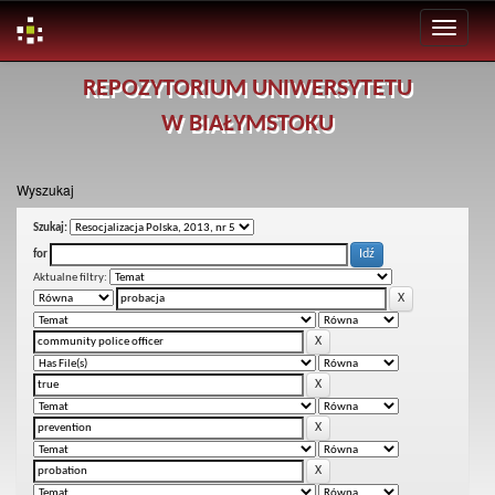
Skip
REPOZYTORIUM UNIWERSYTETU
navigation
W BIAŁYMSTOKU
Wyszukaj
Szukaj:
for
Aktualne filtry: