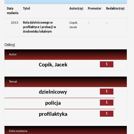
Data
Tytuł
Autor(rzy)
Promotor
Redaktor(rzy)
wydania
2013
Rola dzielnicowego w
Copik,
-
-
profilaktyce i probacji w
Jacek
środowisku lokalnym
Odkryj
Autor
1
Copik, Jacek
Temat
1
dzielnicowy
1
policja
1
profilaktyka
Data wydania