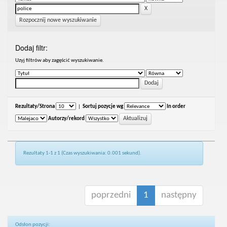
Rozpocznij nowe wyszukiwanie
Dodaj filtr:
Uzyj filtrów aby zagęścić wyszukiwanie.
Rezultaty/Strona
|
Sortuj pozycje wg
In order
Autorzy/rekord
Rezultaty 1-1 z 1 (Czas wyszukiwania: 0.001 sekund).
poprzedni
1
następny
Odsłon pozycji: