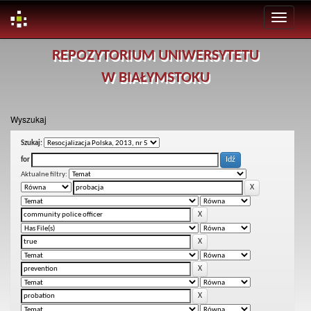
Skip
REPOZYTORIUM UNIWERSYTETU
navigation
W BIAŁYMSTOKU
Wyszukaj
Szukaj:
for
Aktualne filtry: